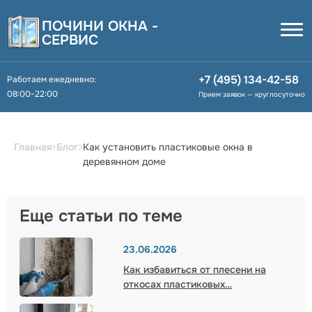
ПОЧИНИ ОКНА -
СЕРВИС
+7 (495) 134-42-58
Работаем ежедневно:
08:00-22:00
Прием заявок — круглосуточно
Главная
Блог
Как установить пластиковые окна в
деревянном доме
Как установить
Еще статьи по теме
пластиковые окна в
23.06.2026
деревянном доме:
Как избавиться от плесени на
технология и советы от
откосах пластиковых…
профессионалов