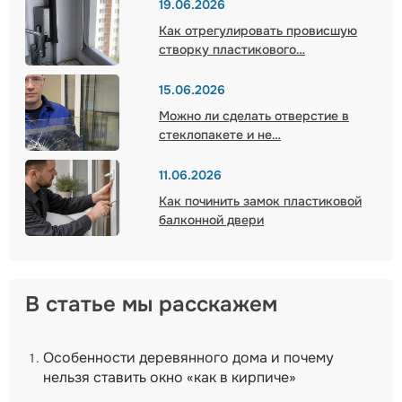
19.06.2026
Как отрегулировать провисшую
25.05.2026
512
3
створку пластикового…
#инструкции
#ремонт окон
15.06.2026
Можно ли сделать отверстие в
стеклопакете и не…
11.06.2026
Как починить замок пластиковой
балконной двери
В статье мы расскажем
Особенности деревянного дома и почему
нельзя ставить окно «как в кирпиче»