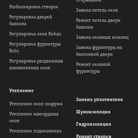
открывания
Разблокировка створок
Замена петель окон
Регулировка дверей
Ремонт петель двери
балкона
балкона
Регулировка окон Rehau
Замена оконных ножниц
Регулировка фурнитуры
Замена фурнитуры на
Roto
балконной двери
Регулировка раздвижных
Ремонт оконной
алюминиевых окон
фурнитуры
Утепление
Замена уплотнителя
Утепление окон снаружи
Шумоизоляция
Утепление мансардных
окон
Гидроизоляция
Утепление подоконника
Ремонт створки