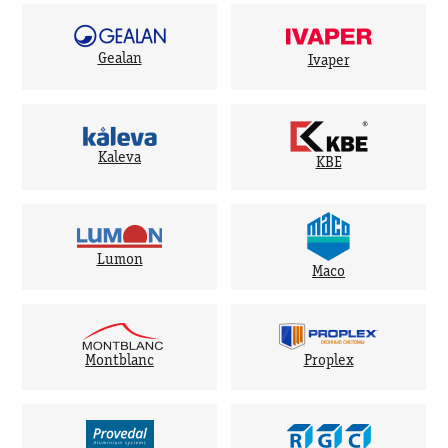
Gealan
Ivaper
Kaleva
KBE
Lumon
Maco
Montblanc
Proplex