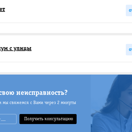
ет
о
ум с улицы
о
свою неисправность?
и мы свяжемся с Вами через 2 минуты