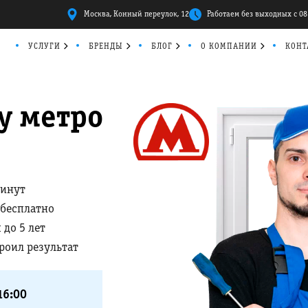
Москва, Конный переулок, 12
Работаем без выходных с 08
УСЛУГИ
БРЕНДЫ
БЛОГ
О КОМПАНИИ
КОНТ
у метро
минут
 бесплатно
 до 5 лет
троил результат
16:00