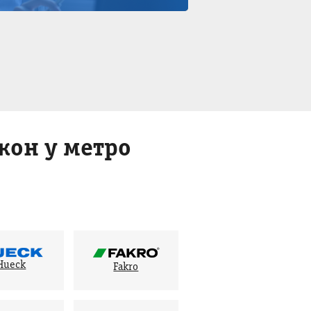
он у метро
Hueck
Fakro