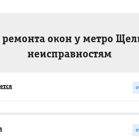
 ремонта окон у метро Щел
неисправностям
ется
о
я
о