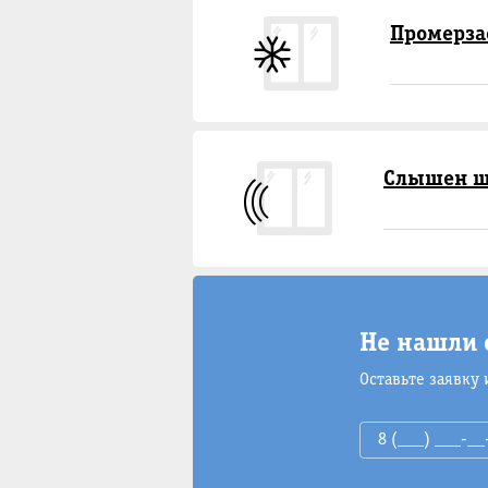
Промерза
Слышен ш
Не нашли 
Оставьте заявку 