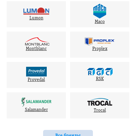
Lumon
Maco
Montblanc
Proplex
RSK
Provedal
Salamander
Trocal
Все бренды