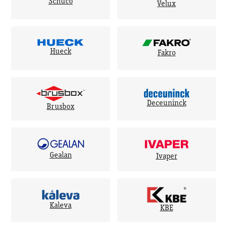
Schuco
Velux
Hueck
Fakro
Deceuninck
Brusbox
Gealan
Ivaper
Kaleva
KBE