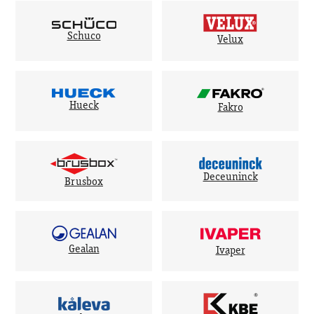
Schuco
Velux
Hueck
Fakro
Deceuninck
Brusbox
Gealan
Ivaper