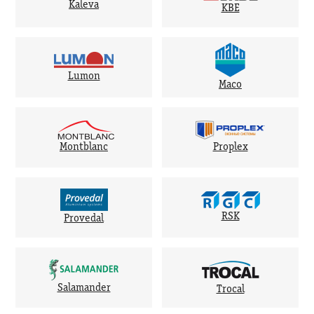
Kaleva
KBE
Lumon
Maco
Montblanc
Proplex
RSK
Provedal
Salamander
Trocal