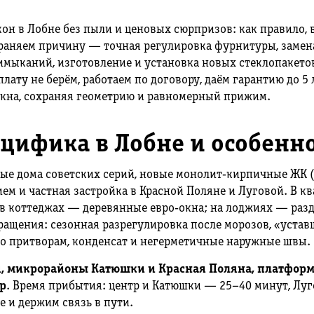
н в Лобне без пыли и ценовых сюрпризов: как правило, в
траняем причину — точная регулировка фурнитуры, замен
мыканий, изготовление и установка новых стеклопакетов
плату не берём, работаем по договору, даём гарантию до 5
кна, сохраняя геометрию и равномерный прижим.
ецифика в Лобне и особенн
ые дома советских серий, новые монолит‑кирпичные ЖК (
 и частная застройка в Красной Поляне и Луговой. В кв
 в коттеджах — деревянные евро‑окна; на лоджиях — р
ащения: сезонная разрегулировка после морозов, «устав
по притворам, конденсат и негерметичные наружные швы.
, микрорайоны Катюшки и Красная Поляна, платформ
р
. Время прибытия: центр и Катюшки — 25–40 минут, Лу
е и держим связь в пути.