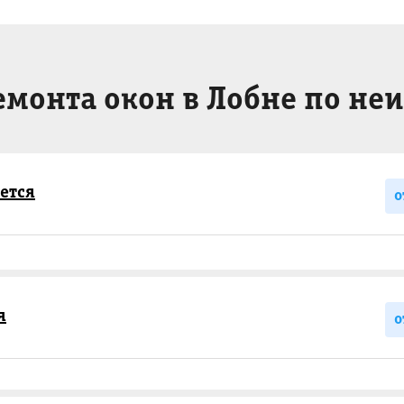
емонта окон в Лобне по не
ется
о
я
о