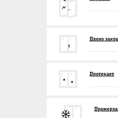
Плохо закр
Протекает
Промерза