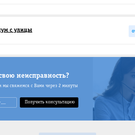
ум с улицы
о
свою неисправность?
и мы свяжемся с Вами через 2 минуты