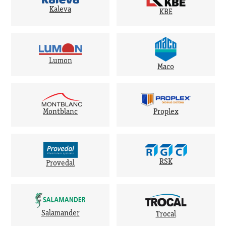
Kaleva
KBE
Lumon
Maco
Montblanc
Proplex
RSK
Provedal
Salamander
Trocal