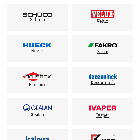
Schuco
Velux
Hueck
Fakro
Deceuninck
Brusbox
Gealan
Ivaper