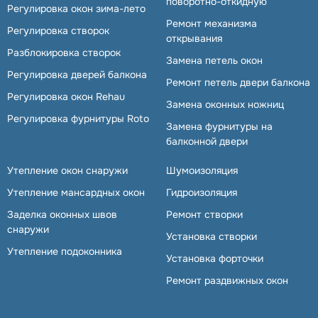
поворотно-откидную
Регулировка окон зима-лето
Ремонт механизма
Регулировка створок
открывания
Разблокировка створок
Замена петель окон
Регулировка дверей балкона
Ремонт петель двери балкона
Регулировка окон Rehau
Замена оконных ножниц
Регулировка фурнитуры Roto
Замена фурнитуры на
балконной двери
Утепление окон снаружи
Шумоизоляция
Утепление мансардных окон
Гидроизоляция
Заделка оконных швов
Ремонт створки
снаружи
Установка створки
Утепление подоконника
Установка форточки
Ремонт раздвижных окон