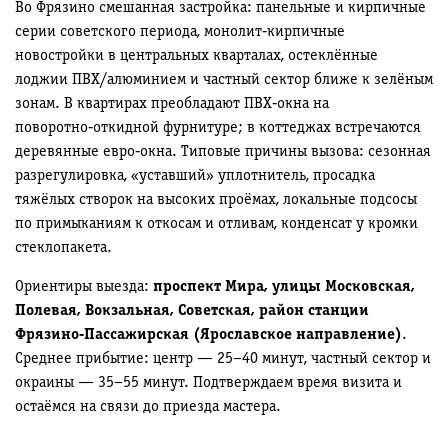
Во Фрязино смешанная застройка: панельные и кирпичные
серии советского периода, монолит‑кирпичные
новостройки в центральных кварталах, остеклённые
лоджии ПВХ/алюминием и частный сектор ближе к зелёным
зонам. В квартирах преобладают ПВХ‑окна на
поворотно‑откидной фурнитуре; в коттеджах встречаются
деревянные евро‑окна. Типовые причины вызова: сезонная
разрегулировка, «уставший» уплотнитель, просадка
тяжёлых створок на высоких проёмах, локальные подсосы
по примыканиям к откосам и отливам, конденсат у кромки
стеклопакета.
Ориентиры выезда:
проспект Мира, улицы Московская,
Полевая, Вокзальная, Советская, район станции
Фрязино‑Пассажирская (Ярославское направление)
.
Среднее прибытие: центр — 25–40 минут, частный сектор и
окраины — 35–55 минут. Подтверждаем время визита и
остаёмся на связи до приезда мастера.