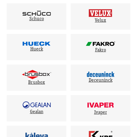
Schuco
Velux
Hueck
Fakro
Deceuninck
Brusbox
Gealan
Ivaper