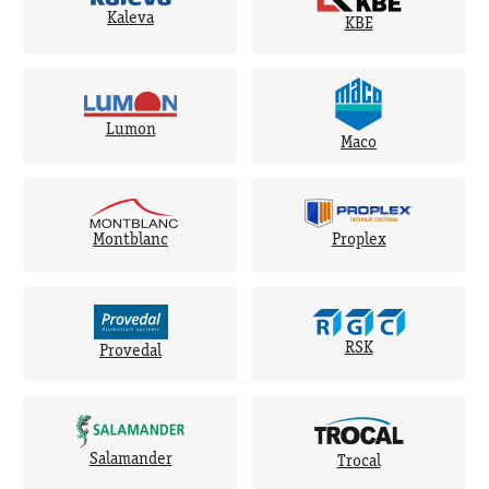
Kaleva
KBE
Lumon
Maco
Montblanc
Proplex
RSK
Provedal
Salamander
Trocal