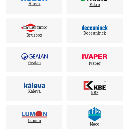
Hueck
Fakro
Deceuninck
Brusbox
Gealan
Ivaper
Kaleva
KBE
Lumon
Maco