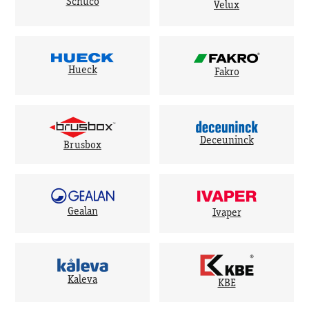
Schuco
Velux
Hueck
Fakro
Deceuninck
Brusbox
Gealan
Ivaper
Kaleva
KBE