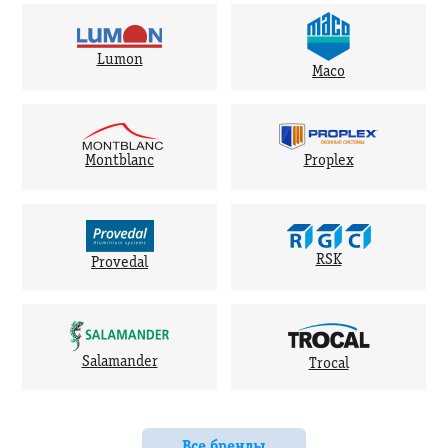
Lumon
Maco
Montblanc
Proplex
RSK
Provedal
Salamander
Trocal
Все бренды