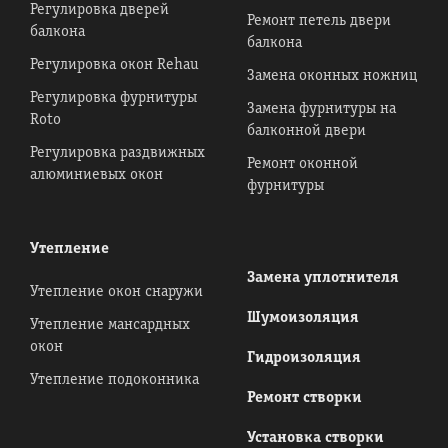
Регулировка дверей
Ремонт петель двери
балкона
балкона
Регулировка окон Rehau
Замена оконных ножниц
Регулировка фурнитуры
Замена фурнитуры на
Roto
балконной двери
Регулировка раздвижных
Ремонт оконной
алюминиевых окон
фурнитуры
Утепление
Замена уплотнителя
Утепление окон снаружи
Шумоизоляция
Утепление мансардных
окон
Гидроизоляция
Утепление подоконника
Ремонт створки
Установка створки