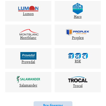
Lumon
Maco
Montblanc
Proplex
RSK
Provedal
Salamander
Trocal
Все бренды