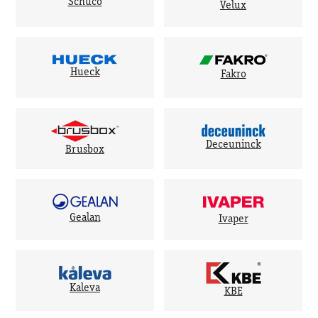
Schuco
Velux
Hueck
Fakro
Deceuninck
Brusbox
Gealan
Ivaper
Kaleva
KBE