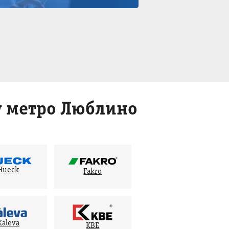
 метро Люблино
Hueck
Fakro
Kaleva
KBE