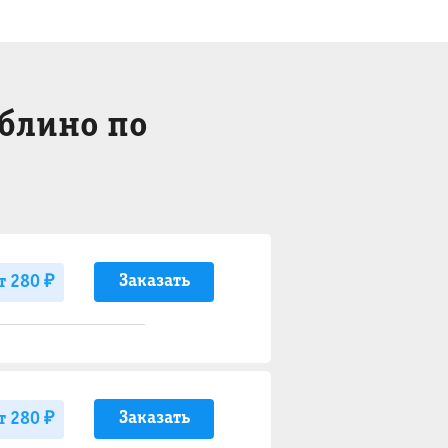
юблино по
Заказать
т 280 ₽
Заказать
т 280 ₽