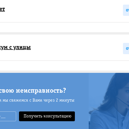
ет
о
ум с улицы
о
свою неисправность?
и мы свяжемся с Вами через 2 минуты