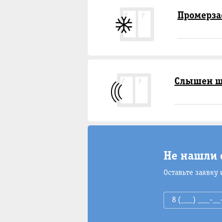
Промерза
Слышен ш
Не нашли 
Оставьте заявку 