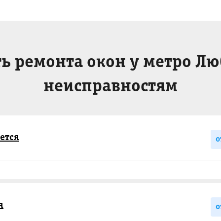
ь ремонта окон у метро Л
неисправностям
ется
о
я
о