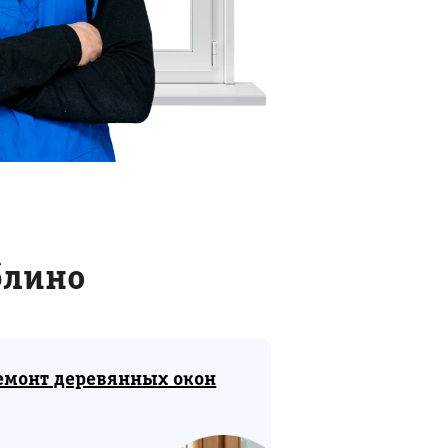
блино
емонт деревянных окон