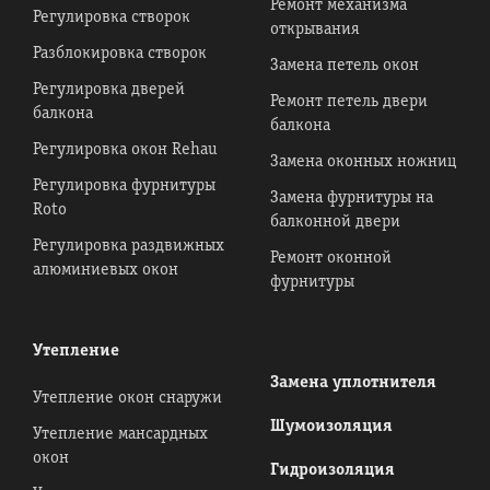
Ремонт механизма
Регулировка створок
открывания
Разблокировка створок
Замена петель окон
Регулировка дверей
Ремонт петель двери
балкона
балкона
Регулировка окон Rehau
Замена оконных ножниц
Регулировка фурнитуры
Замена фурнитуры на
Roto
балконной двери
Регулировка раздвижных
Ремонт оконной
алюминиевых окон
фурнитуры
Утепление
Замена уплотнителя
Утепление окон снаружи
Шумоизоляция
Утепление мансардных
окон
Гидроизоляция