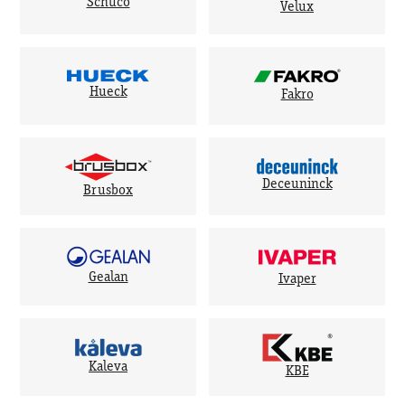
Schuco
Velux
Hueck
Fakro
Deceuninck
Brusbox
Gealan
Ivaper
Kaleva
KBE