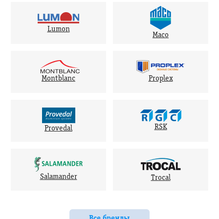
Lumon
Maco
Montblanc
Proplex
RSK
Provedal
Salamander
Trocal
Все бренды