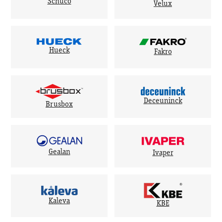
Schuco
Velux
Hueck
Fakro
Deceuninck
Brusbox
Gealan
Ivaper
Kaleva
KBE