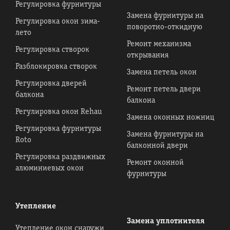
Регулировка фурнитуры
Замена фурнитуры на
Регулировка окон зима-
поворотно-откидную
лето
Ремонт механизма
Регулировка створок
открывания
Разблокировка створок
Замена петель окон
Регулировка дверей
Ремонт петель двери
балкона
балкона
Регулировка окон Rehau
Замена оконных ножниц
Регулировка фурнитуры
Замена фурнитуры на
Roto
балконной двери
Регулировка раздвижных
Ремонт оконной
алюминиевых окон
фурнитуры
Утепление
Замена уплотнителя
Утепление окон снаружи