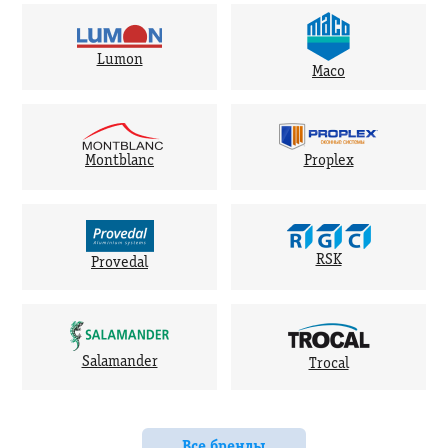
Lumon
Maco
Montblanc
Proplex
RSK
Provedal
Salamander
Trocal
Все бренды