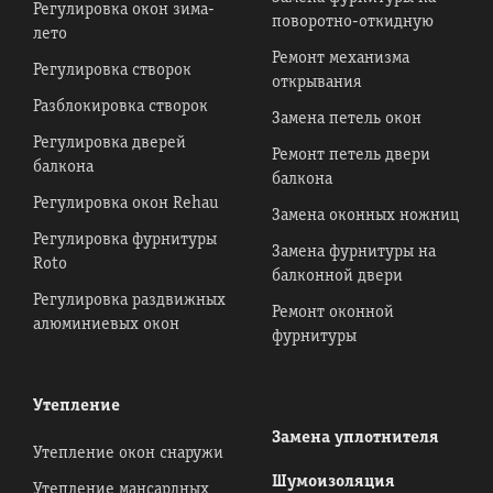
Регулировка окон зима-
поворотно-откидную
лето
Ремонт механизма
Регулировка створок
открывания
Разблокировка створок
Замена петель окон
Регулировка дверей
Ремонт петель двери
балкона
балкона
Регулировка окон Rehau
Замена оконных ножниц
Регулировка фурнитуры
Замена фурнитуры на
Roto
балконной двери
Регулировка раздвижных
Ремонт оконной
алюминиевых окон
фурнитуры
Утепление
Замена уплотнителя
Утепление окон снаружи
Шумоизоляция
Утепление мансардных