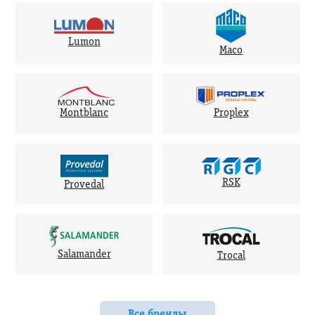
Lumon
Maco
Montblanc
Proplex
RSK
Provedal
Salamander
Trocal
Все бренды