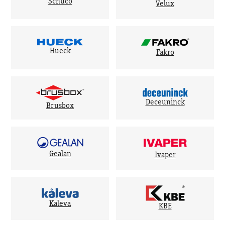
Schuco
Velux
Hueck
Fakro
Deceuninck
Brusbox
Gealan
Ivaper
Kaleva
KBE