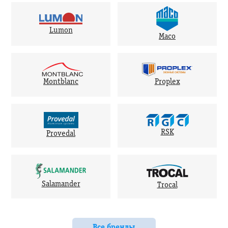
Lumon
Maco
Montblanc
Proplex
RSK
Provedal
Salamander
Trocal
Все бренды