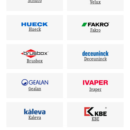
Schuco
Velux
Hueck
Fakro
Deceuninck
Brusbox
Gealan
Ivaper
Kaleva
KBE