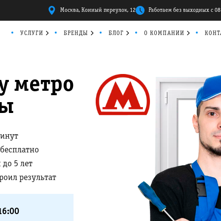
Москва, Конный переулок, 12
Работаем без выходных с 08
УСЛУГИ
БРЕНДЫ
БЛОГ
О КОМПАНИИ
КОНТ
у метро
ды
минут
 бесплатно
 до 5 лет
троил результат
16:00