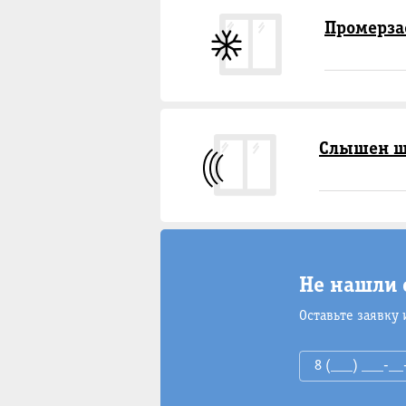
Промерза
Слышен ш
Не нашли 
Оставьте заявку 