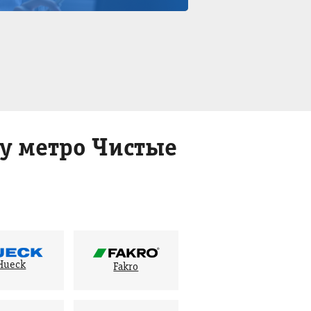
у метро Чистые
Hueck
Fakro