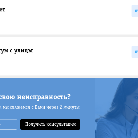
ет
о
ум с улицы
о
свою неисправность?
и мы свяжемся с Вами через 2 минуты