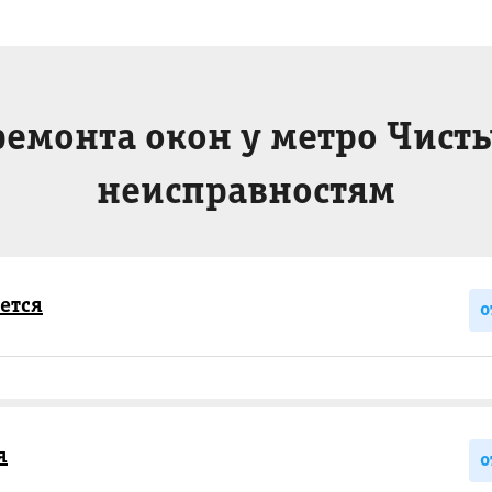
ремонта окон у метро Чист
неисправностям
ется
о
я
о