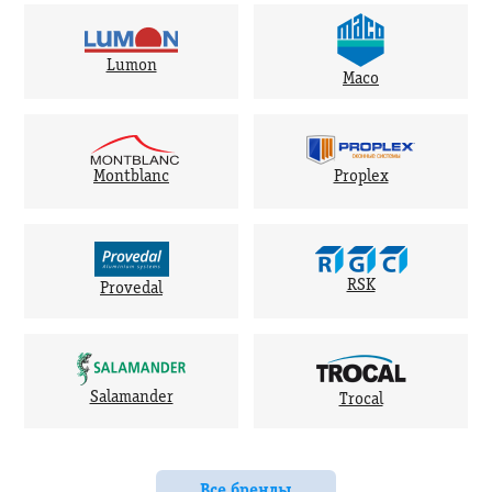
Lumon
Maco
Montblanc
Proplex
RSK
Provedal
Salamander
Trocal
Все бренды