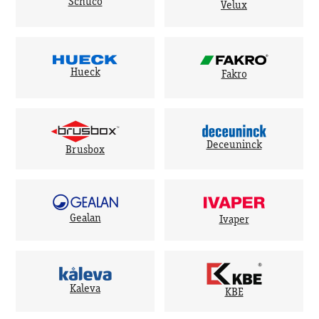
Schuco
Velux
Hueck
Fakro
Deceuninck
Brusbox
Gealan
Ivaper
Kaleva
KBE