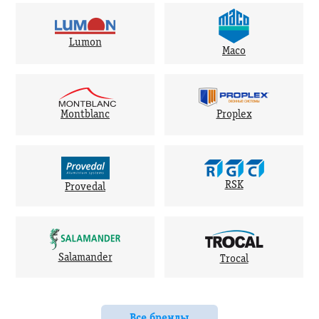
Lumon
Maco
Montblanc
Proplex
RSK
Provedal
Salamander
Trocal
Все бренды