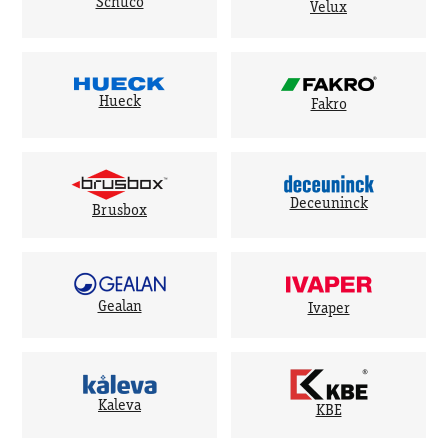
Schuco
Velux
Hueck
Fakro
Deceuninck
Brusbox
Gealan
Ivaper
Kaleva
KBE