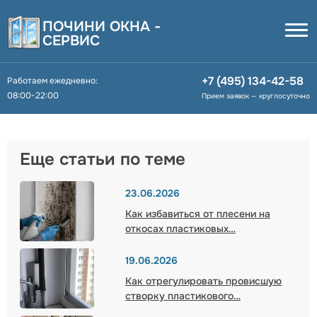
ПОЧИНИ ОКНА -
СЕРВИС
+7 (495) 134-42-58
Работаем ежедневно:
08:00-22:00
Прием заявок — круглосуточно
Главная
Блог
Замена окон в квартире
Еще статьи по теме
23.06.2026
Замена окон в квартире:
Как избавиться от плесени на
как часто нужно менять и
откосах пластиковых…
какой срок службы
19.06.2026
Как отрегулировать провисшую
28.05.2026
287
3
створку пластикового…